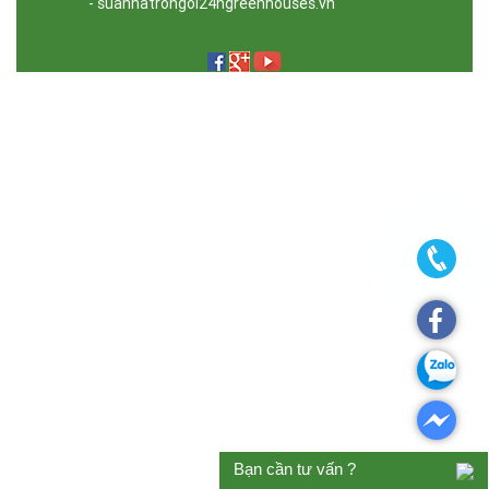
- suanhatrongoi24hgreenhouses.vn
Bạn cần tư vấn ?