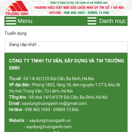
Menu
Danh mục
Tuyển dụng
Đang cập nhật ...
CÔNG TY TNHH TƯ VẤN, XÂY DỰNG VÀ TM TRƯỜNG
SINH
Trụ sở :
Số 14/42/210 Đội Cấn, Ba Đình, Hà Nội.
VP đại diện :
Phòng 1802, tầng 18, đơn nguyên 1 CT3, khu đô
thị mới Trung Văn, Từ Liêm, Hà Nội
Tổng kho :
Số nhà 14/54/379 Đội Cấn, Ba Đình, Hà Nội.
Email :
xaydungtruongsinh.vn@gmail.com.
Hotline :
098.460.1683 - 09889.13.866.
Website :
- xaydungtruongsinh.vn
- xaydungtruongsinh.com