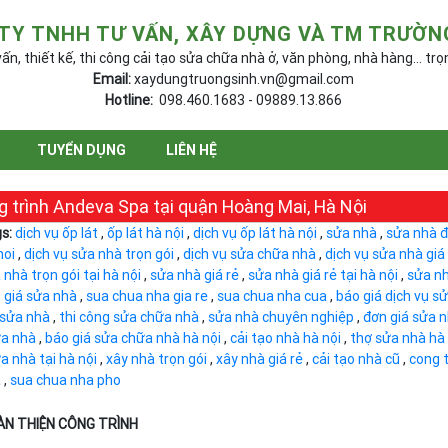
TY TNHH TƯ VẤN, XÂY DỰNG VÀ TM TRƯỜN
ấn, thiết kế, thi công cải tạo sửa chữa nhà ở, văn phòng, nhà hàng... trọ
Email:
xaydungtruongsinh.vn@gmail.com
Hotline:
098.460.1683 - 09889.13.866
TUYỂN DỤNG
LIÊN HỆ
 trình Andeva Spa tại quận Hoàng Mai, Hà Nội
s:
dịch vụ ốp lát
,
ốp lát hà nội
,
dịch vụ ốp lát hà nội
,
sửa nhà
,
sửa nhà 
noi
,
dịch vụ sửa nhà trọn gói
,
dịch vụ sửa chữa nhà
,
dịch vụ sửa nhà giá
 nhà trọn gói tại hà nội
,
sửa nhà giá rẻ
,
sửa nhà giá rẻ tại hà nội
,
sửa nh
 giá sửa nhà
,
sua chua nha gia re
,
sua chua nha cua
,
báo giá dịch vụ s
 sửa nhà
,
thi công sửa chữa nhà
,
sửa nhà chuyên nghiệp
,
đơn giá sửa n
a nhà
,
báo giá sửa chữa nhà hà nội
,
cải tạo nhà hà nội
,
thợ sửa nhà hà 
a nhà tại hà nội
,
xây nhà trọn gói
,
xây nhà giá rẻ
,
cải tạo nhà cũ
,
cong 
à
,
sua chua nha pho
N THIỆN CÔNG TRÌNH