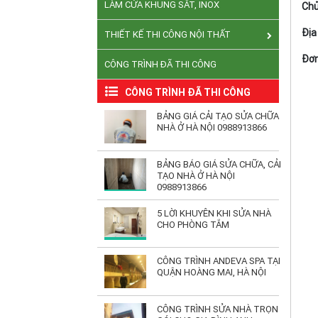
LÀM CỬA KHUNG SẮT, INOX
Chủ
Địa
THIẾT KẾ THI CÔNG NỘI THẤT
Đơn
CÔNG TRÌNH ĐÃ THI CÔNG
CÔNG TRÌNH ĐÃ THI CÔNG
BẢNG GIÁ CẢI TẠO SỬA CHỮA
NHÀ Ở HÀ NỘI 0988913866
BẢNG BÁO GIÁ SỬA CHỮA, CẢI
TẠO NHÀ Ở HÀ NỘI
0988913866
5 LỜI KHUYÊN KHI SỬA NHÀ
CHO PHÒNG TẮM
CÔNG TRÌNH ANDEVA SPA TẠI
QUẬN HOÀNG MAI, HÀ NỘI
CÔNG TRÌNH SỬA NHÀ TRỌN