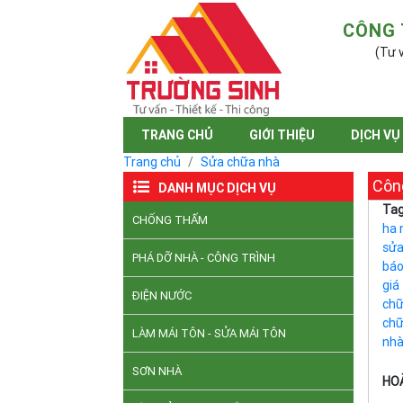
CÔNG 
(Tư v
TRANG CHỦ
GIỚI THIỆU
DỊCH VỤ
Trang chủ
Sửa chữa nhà
Công
DANH MỤC DỊCH VỤ
Tag
CHỐNG THẤM
ha 
sửa
PHÁ DỠ NHÀ - CÔNG TRÌNH
báo
giá
ĐIỆN NƯỚC
chữ
chữ
LÀM MÁI TÔN - SỬA MÁI TÔN
nh
SƠN NHÀ
HOÀ