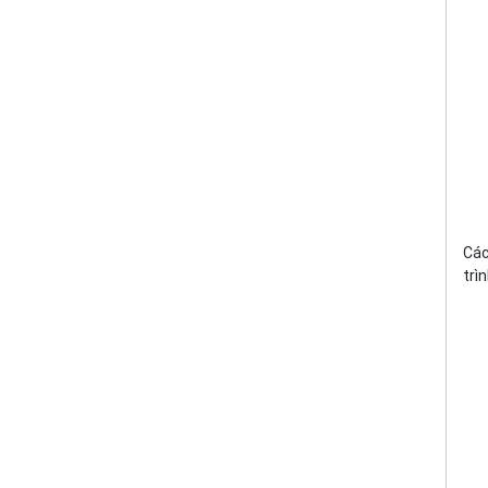
Các
trì