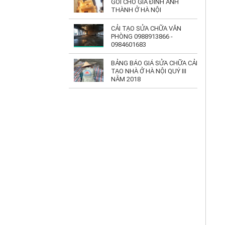
GÓI CHO GIA ĐÌNH ANH
THÀNH Ở HÀ NỘI
CẢI TẠO SỬA CHỮA VĂN
PHÒNG 0988913866 -
0984601683
BẢNG BÁO GIÁ SỬA CHỮA CẢI
TẠO NHÀ Ở HÀ NỘI QUÝ III
NĂM 2018