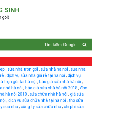
G SINH
n gói)
Tìm kiếm Google
đẹp
,
sửa nhà trọn gói
,
sửa nhà hà nội
,
sua nha
 rẻ
,
dịch vụ sửa nhà giá rẻ tại hà nội
,
dịch vụ
à trọn gói tại hà nội
,
báo giá sửa nhà hà nội
,
ửa nhà hà nội
,
báo giá sửa nhà hà nội 2018
,
đơn
hà hà nội 2018
,
sửa chữa nhà hà nội
,
giá sửa
nội
,
dịch vụ sửa chữa nhà tại hà nội
,
thợ sửa
ty sua nha
,
công ty sửa chữa nhà
,
chi phí sửa