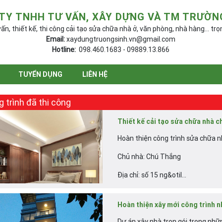
TY TNHH TƯ VẤN, XÂY DỰNG VÀ TM TRƯỜN
ấn, thiết kế, thi công cải tạo sửa chữa nhà ở, văn phòng, nhà hàng... trọ
Email:
xaydungtruongsinh.vn@gmail.com
Hotline:
098.460.1683 - 09889.13.866
TUYỂN DỤNG
LIÊN HỆ
 trình đã thi công
Thiết kế cải tạo sửa chữa nhà c
Hoàn thiện công trình sửa chữa 
Chủ nhà: Chú Thắng
Địa chỉ: số 15 ng&otil...
Hoàn thiện xây mới công trình n
Dự án xây nhà trọn gói trong nhữ