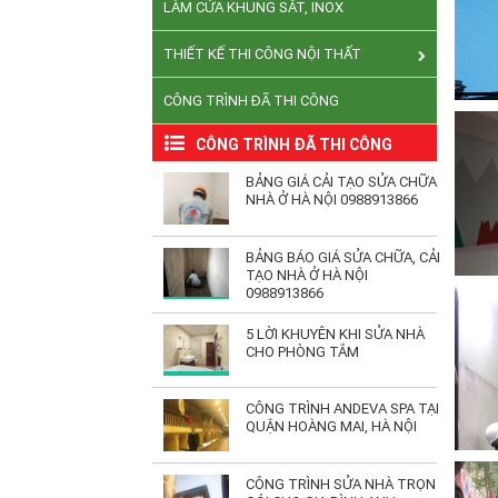
LÀM CỬA KHUNG SẮT, INOX
THIẾT KẾ THI CÔNG NỘI THẤT
CÔNG TRÌNH ĐÃ THI CÔNG
CÔNG TRÌNH ĐÃ THI CÔNG
BẢNG GIÁ CẢI TẠO SỬA CHỮA
NHÀ Ở HÀ NỘI 0988913866
BẢNG BÁO GIÁ SỬA CHỮA, CẢI
TẠO NHÀ Ở HÀ NỘI
0988913866
5 LỜI KHUYÊN KHI SỬA NHÀ
CHO PHÒNG TẮM
CÔNG TRÌNH ANDEVA SPA TẠI
QUẬN HOÀNG MAI, HÀ NỘI
CÔNG TRÌNH SỬA NHÀ TRỌN