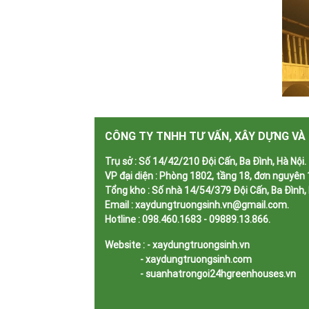
CÔNG TY TNHH TƯ VẤN, XÂY DỰNG VÀ
Trụ sở :
Số 14/42/210 Đội Cấn, Ba Đình, Hà Nội.
VP đại diện :
Phòng 1802, tầng 18, đơn nguyên 1
Tổng kho :
Số nhà 14/54/379 Đội Cấn, Ba Đình, 
Email :
xaydungtruongsinh.vn@gmail.com.
Hotline :
098.460.1683 - 09889.13.866.
Website :
- xaydungtruongsinh.vn
- xaydungtruongsinh.com
- suanhatrongoi24hgreenhouses.vn