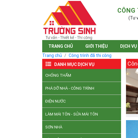
CÔNG 
(Tư v
TRANG CHỦ
GIỚI THIỆU
DỊCH VỤ
Trang chủ
Công trình đã thi công
Công
DANH MỤC DỊCH VỤ
CHỐNG THẤM
PHÁ DỠ NHÀ - CÔNG TRÌNH
ĐIỆN NƯỚC
LÀM MÁI TÔN - SỬA MÁI TÔN
SƠN NHÀ