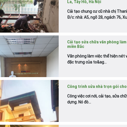
La, Tây Hồ, Hà Nội
Cải tạo chung cư cũ nhà chị Than
Đ/c: nhà: A5, ngõ 28, ngách 76, X
Cải tạo sửa chữa văn phòng làm
miền Bắc
Văn phòng làm việc thể hiện nét 
đặc trưng của to&ag...
Công trình sửa nhà trọn gói cho
Công việc cơi nới, cải tạo, sửa c
dựng. Nó đò...