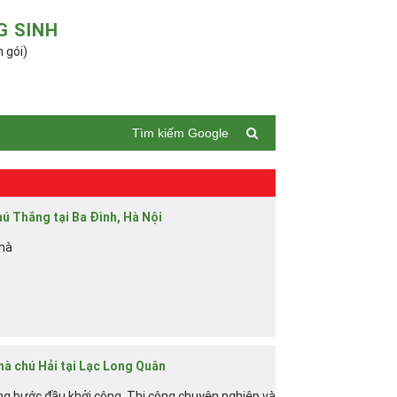
G SINH
n gói)
Tìm kiếm Google
hú Thắng tại Ba Đình, Hà Nội
nhà
hà chú Hải tại Lạc Long Quân
ng bước đầu khởi công. Thi công chuyên nghiệp và