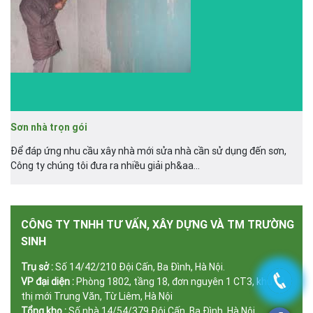
Sơn nhà trọn gói
Để đáp ứng nhu cầu xây nhà mới sửa nhà cần sử dụng đến sơn,
Công ty chúng tôi đưa ra nhiều giải ph&aa...
CÔNG TY TNHH TƯ VẤN, XÂY DỰNG VÀ TM TRƯỜNG
SINH
Trụ sở :
Số 14/42/210 Đội Cấn, Ba Đình, Hà Nội.
VP đại diện :
Phòng 1802, tầng 18, đơn nguyên 1 CT3, khu đô
thị mới Trung Văn, Từ Liêm, Hà Nội
Tổng kho :
Số nhà 14/54/379 Đội Cấn, Ba Đình, Hà Nội.