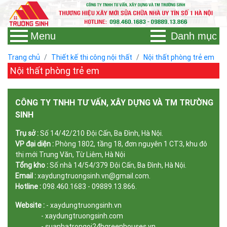
Menu
Danh mục
Trang chủ
Thiết kế thi công nội thất
Nội thất phòng trẻ em
Nội thất phòng trẻ em
CÔNG TY TNHH TƯ VẤN, XÂY DỰNG VÀ TM TRƯỜNG
SINH
Trụ sở :
Số 14/42/210 Đội Cấn, Ba Đình, Hà Nội.
VP đại diện :
Phòng 1802, tầng 18, đơn nguyên 1 CT3, khu đô
thị mới Trung Văn, Từ Liêm, Hà Nội
Tổng kho :
Số nhà 14/54/379 Đội Cấn, Ba Đình, Hà Nội.
Email :
xaydungtruongsinh.vn@gmail.com.
Hotline :
098.460.1683 - 09889.13.866.
Website :
- xaydungtruongsinh.vn
- xaydungtruongsinh.com
- suanhatrongoi24hgreenhouses.vn