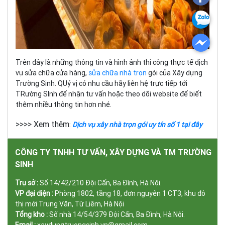
Trên đây là những thông tin và hình ảnh thi công thực tế dịch
vụ sửa chữa cửa hàng,
sửa chữa nhà trọn
gói của Xây dựng
Trường Sinh. QUý vị có nhu cầu hãy liên hệ trực tiếp tới
TRường SInh để nhận tư vấn hoặc theo dõi website để biết
thêm nhiều thông tin hơn nhé.
>>>> Xem thêm
:
Dịch vụ xây nhà trọn gói uy tín số 1 tại đây
CÔNG TY TNHH TƯ VẤN, XÂY DỰNG VÀ TM TRƯỜNG
SINH
Trụ sở :
Số 14/42/210 Đội Cấn, Ba Đình, Hà Nội.
VP đại diện :
Phòng 1802, tầng 18, đơn nguyên 1 CT3, khu đô
thị mới Trung Văn, Từ Liêm, Hà Nội
Tổng kho :
Số nhà 14/54/379 Đội Cấn, Ba Đình, Hà Nội.
Email :
xaydungtruongsinh.vn@gmail.com.