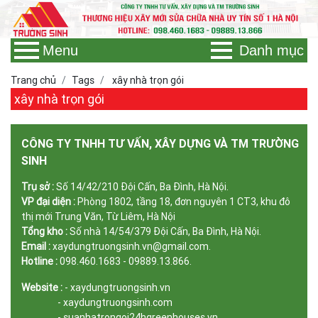
Menu
Danh mục
Trang chủ
Tags
xây nhà trọn gói
xây nhà trọn gói
CÔNG TY TNHH TƯ VẤN, XÂY DỰNG VÀ TM TRƯỜNG
SINH
Trụ sở :
Số 14/42/210 Đội Cấn, Ba Đình, Hà Nội.
VP đại diện :
Phòng 1802, tầng 18, đơn nguyên 1 CT3, khu đô
thị mới Trung Văn, Từ Liêm, Hà Nội
Tổng kho :
Số nhà 14/54/379 Đội Cấn, Ba Đình, Hà Nội.
Email :
xaydungtruongsinh.vn@gmail.com.
Hotline :
098.460.1683 - 09889.13.866.
Website :
- xaydungtruongsinh.vn
- xaydungtruongsinh.com
- suanhatrongoi24hgreenhouses.vn