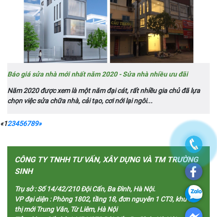
Báo giá sửa nhà mới nhất năm 2020 - Sửa nhà nhiều ưu đãi
Năm 2020 được xem là một năm đại cát, rất nhiều gia chủ đã lựa
chọn việc sửa chữa nhà, cải tạo, cơi nới lại ngôi...
«
1
2
3
4
5
6
7
8
9
»
CÔNG TY TNHH TƯ VẤN, XÂY DỰNG VÀ TM TRƯỜNG
SINH
Trụ sở :
Số 14/42/210 Đội Cấn, Ba Đình, Hà Nội.
VP đại diện :
Phòng 1802, tầng 18, đơn nguyên 1 CT3, khu đô
thị mới Trung Văn, Từ Liêm, Hà Nội