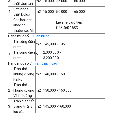
3
m2
15.000
45.000
60.000
thất Juntun
Sơn ngoại
4
m2
15.000
50.000
65.000
thất Dulux
Các loại sơn
Liên hệ trực tiếp
khác phụ
098.460.1683
thuộc vào VL
Hạng mục số 6:
Điện nước
Thi công điện
1
m2
145,000 - 185,000
nước
Thi công điện
2,000,000 -
2
P
nước
3,200,000
Hạng mục số 7:
Trần thạch cao
Trần thả
1
khung xương
m2
140,000 - 150,000
Hà Nội
Trần thả
2
khung xương
m2
150,000 - 160,000
Vĩnh Tường
Trần giật cấp
3
trang trí 2-3
m2
145,000 -160,000
lớp cấp