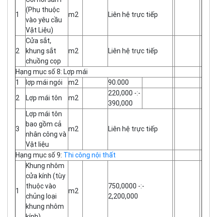
(Phụ thuộc
1
m2
Liên hệ trực tiếp
vào yêu cầu
Vật Liệu)
Cửa sắt,
2
khung sắt
m2
Liên hệ trực tiếp
chuồng cọp
Hạng mục số 8: Lợp mái
1
lợp mái ngói
m2
90.000
220,000 -:-
2
Lợp mái tôn
m2
390,000
Lợp mái tôn
bao gồm cả
3
m2
Liên hệ trực tiếp
nhân công và
Vật liệu
Hạng mục số 9:
Thi công nội thất
Khung nhôm
cửa kính (tùy
thuộc vào
750,0000 -:-
1
m2
chủng loại
2,200,000
khung nhôm
kính)