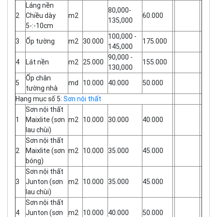
Láng nền
80,000-
2
Chiều dày
m2
60.000
135,000
5-:-10cm
100,000 -
3
Ốp tường
m2
30.000
175.000
145,000
90,000 -
4
Lát nền
m2
25.000
155.000
130,000
Ốp chân
5
md
10.000
40.000
50.000
tường nhà
Hạng mục số 5:
Sơn nội thất
Sơn nội thất
1
Maixlite (sơn
m2
10.000
30.000
40.000
lau chùi)
Sơn nội thất
2
Maixlite (sơn
m2
10.000
35.000
45.000
bóng)
Sơn nội thất
3
Junton (sơn
m2
10.000
35.000
45.000
lau chùi)
Sơn nội thất
4
Junton (sơn
m2
10.000
40.000
50.000