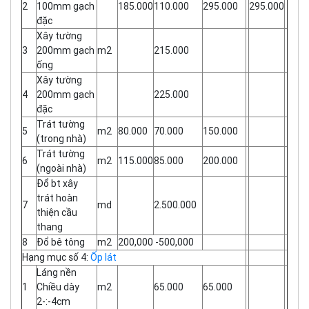
2
100mm gạch
185.000
110.000
295.000
295.000
đặc
Xây tường
3
200mm gạch
m2
215.000
ống
Xây tường
4
200mm gạch
225.000
đặc
Trát tường
5
m2
80.000
70.000
150.000
(trong nhà)
Trát tường
6
m2
115.000
85.000
200.000
(ngoài nhà)
Đổ bt xây
trát hoàn
7
md
2.500.000
thiện cầu
thang
8
Đổ bê tông
m2
200,000 -500,000
Hạng mục số 4:
Ốp lát
Láng nền
1
Chiều dày
m2
65.000
65.000
2-:-4cm