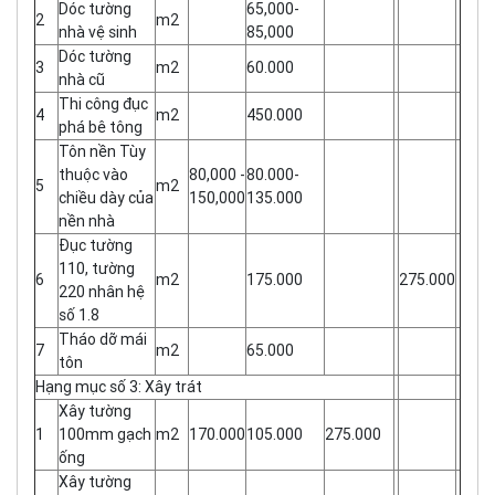
Dóc tường
65,000-
2
m2
nhà vệ sinh
85,000
Dóc tường
3
m2
60.000
nhà cũ
Thi công đục
4
m2
450.000
phá bê tông
Tôn nền Tùy
thuộc vào
80,000 -
80.000-
5
m2
chiều dày của
150,000
135.000
nền nhà
Đục tường
110, tường
6
m2
175.000
275.000
220 nhân hệ
số 1.8
Tháo dỡ mái
7
m2
65.000
tôn
Hạng mục số 3: Xây trát
Xây tường
1
100mm gạch
m2
170.000
105.000
275.000
ống
Xây tường