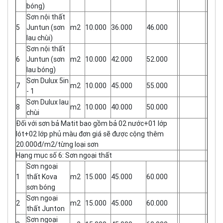
bóng)
Sơn nội thất
5
Juntun (sơn
m2
10.000
36.000
46.000
lau chùi)
Sơn nội thất
6
Juntun (sơn
m2
10.000
42.000
52.000
lau bóng)
Sơn Dulux 5in
7
m2
10.000
45.000
55.000
- 1
Sơn Dulux lau
8
m2
10.000
40.000
50.000
chùi
Đối với sơn bả Matit bao gồm bả 02 nước+01 lớp
lót+02 lớp phủ màu đơn giá sẽ được cộng thêm
20.000đ/m2/từng loại sơn
Hạng mục số 6: Sơn ngoại thất
Sơn ngoại
1
thất Kova
m2
15.000
45.000
60.000
sơn bóng
Sơn ngoại
2
m2
15.000
45.000
60.000
thất Junton
Sơn ngoại