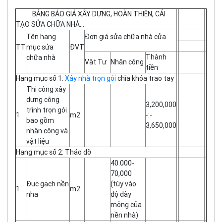
BẢNG BÁO GIÁ XÂY DỰNG, HOÀN THIỆN, CẢI
TẠO SỬA CHỮA NHÀ…
Tên hạng
Đơn giá sửa chữa nhà cửa
TT
mục sửa
ĐVT
Thành
chữa nhà
Vật Tư
Nhân công
tiền
Hạng mục số 1:
Xây nhà trọn gói
chìa khóa trao tay
Thi công xây
dựng công
3,200,000
trình trọn gói
1
m2
-:-
bao gồm
3,650,000
nhân công và
vật liệu
Hạng mục số 2: Tháo dỡ
40.000-
70,000
Đục gạch nền
(tùy vào
1
m2
nha
độ dày
mỏng của
nền nhà)