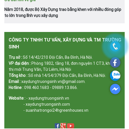
Năm 2018, được Bộ Xây Dựng trao bằng khen với nhiều đóng góp
to lớn trong lĩnh vực xây dựng
CÔNG TY TNHH TƯ VẤN, XÂY DỰNG VÀ TM TRƯỜNG
SINH
Trụ sở :
Số 14/42/210 Đội Cấn, Ba Đình, Hà Nội.
VP đại diện :
Phòng 1802, tầng 18, đơn nguyên 1 CT3, khu đô
thị mới Trung Văn, Từ Liêm, Hà Nội
Tổng kho :
Số nhà 14/54/379 Đội Cấn, Ba Đình, Hà Nội.
Email :
xaydungtruongsinh.vn@gmail.com.
Hotline :
098.460.1683 - 09889.13.866.
Website :
- xaydungtruongsinh.vn
- xaydungtruongsinh.com
- suanhatrongoi24hgreenhouses.vn