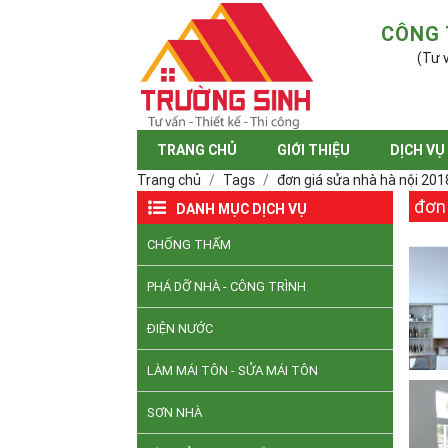
CÔNG 
(Tư v
TRANG CHỦ
GIỚI THIỆU
DỊCH VỤ
Trang chủ
Tags
đơn giá sửa nhà hà nội 201
đơn 
DANH MỤC DỊCH VỤ
CHỐNG THẤM
PHÁ DỠ NHÀ - CÔNG TRÌNH
ĐIỆN NƯỚC
LÀM MÁI TÔN - SỬA MÁI TÔN
SƠN NHÀ