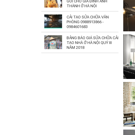
GÓI CHO GIA ĐÌNH ANH
THÀNH Ở HÀ NỘI
CẢI TẠO SỬA CHỮA VĂN
PHÒNG 0988913866 -
0984601683
BẢNG BÁO GIÁ SỬA CHỮA CẢI
TẠO NHÀ Ở HÀ NỘI QUÝ III
NĂM 2018