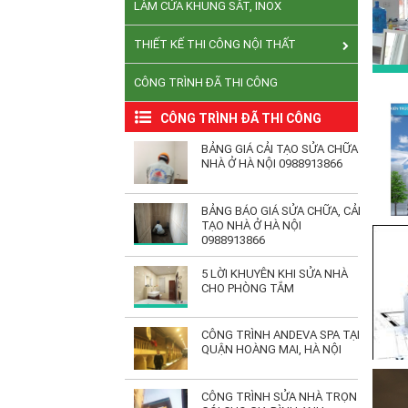
LÀM CỬA KHUNG SẮT, INOX
THIẾT KẾ THI CÔNG NỘI THẤT
CÔNG TRÌNH ĐÃ THI CÔNG
CÔNG TRÌNH ĐÃ THI CÔNG
BẢNG GIÁ CẢI TẠO SỬA CHỮA
NHÀ Ở HÀ NỘI 0988913866
BẢNG BÁO GIÁ SỬA CHỮA, CẢI
TẠO NHÀ Ở HÀ NỘI
0988913866
5 LỜI KHUYÊN KHI SỬA NHÀ
CHO PHÒNG TẮM
CÔNG TRÌNH ANDEVA SPA TẠI
QUẬN HOÀNG MAI, HÀ NỘI
CÔNG TRÌNH SỬA NHÀ TRỌN