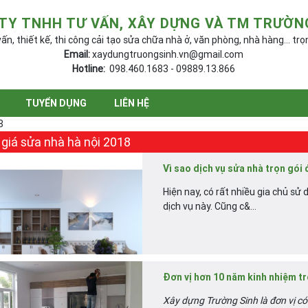
TY TNHH TƯ VẤN, XÂY DỰNG VÀ TM TRƯỜN
ấn, thiết kế, thi công cải tạo sửa chữa nhà ở, văn phòng, nhà hàng... trọ
Email:
xaydungtruongsinh.vn@gmail.com
Hotline:
098.460.1683 - 09889.13.866
TUYỂN DỤNG
LIÊN HỆ
8
giá sửa nhà hà nội 2018
Vì sao dịch vụ sửa nhà trọn gói
Hiện nay, có rất nhiều gia chủ sử 
dịch vụ này. Cũng c&...
Đơn vị hơn 10 năm kinh nhiệm tro
Xây dựng Trường Sinh là đơn vị có