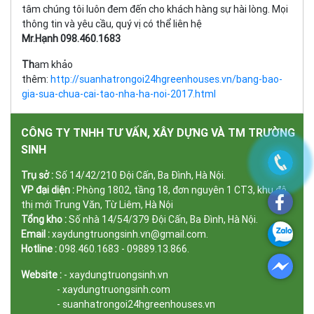
tâm chúng tôi luôn đem đến cho khách hàng sự hài lòng. Mọi
thông tin và yêu cầu, quý vị có thể liên hệ
Mr.Hạnh 098.460.1683
Th
am khảo
thêm:
http://suanhatrongoi24hgreenhouses.vn/bang-bao-
gia-sua-chua-cai-tao-nha-ha-noi-2017.html
CÔNG TY TNHH TƯ VẤN, XÂY DỰNG VÀ TM TRƯỜNG
SINH
Trụ sở :
Số 14/42/210 Đội Cấn, Ba Đình, Hà Nội.
VP đại diện :
Phòng 1802, tầng 18, đơn nguyên 1 CT3, khu đô
thị mới Trung Văn, Từ Liêm, Hà Nội
Tổng kho :
Số nhà 14/54/379 Đội Cấn, Ba Đình, Hà Nội.
Email :
xaydungtruongsinh.vn@gmail.com.
Hotline :
098.460.1683 - 09889.13.866.
Website :
- xaydungtruongsinh.vn
- xaydungtruongsinh.com
- suanhatrongoi24hgreenhouses.vn